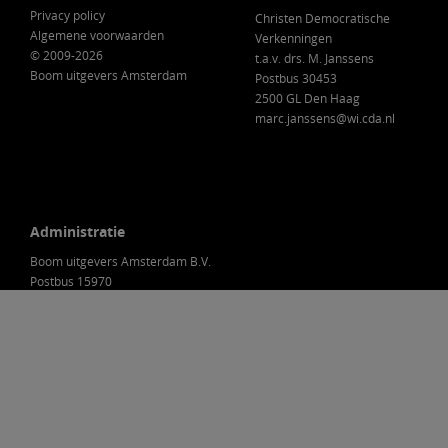
Privacy policy
Christen Democratische
Algemene voorwaarden
Verkenningen
© 2009-2026
t.a.v. drs. M. Janssens
Boom uitgevers Amsterdam
Postbus 30453
2500 GL Den Haag
marc.janssens@wi.cda.nl
Administratie
Boom uitgevers Amsterdam B.V.
Postbus 15970
1001 NL Amsterdam
Nederland
088-0301000
klantenservice@boom.nl