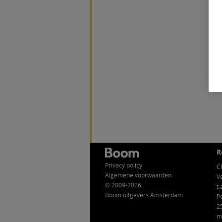
R
Privacy policy
C
Algemene voorwaarden
V
© 2009-2026
t.
Boom uitgevers Amsterdam
P
2
m