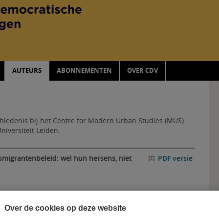
AUTEURS
ABONNEMENTEN
OVER CDV
chiedenis bij het Centre for Modern Urban Studies (MUS)
iversiteit Leiden.
migrantenbeleid: wel hun hersens, niet
PDF versie
Over de cookies op deze website