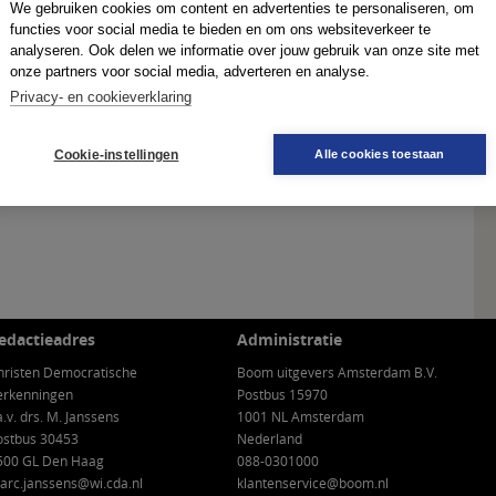
We gebruiken cookies om content en advertenties te personaliseren, om
functies voor social media te bieden en om ons websiteverkeer te
analyseren. Ook delen we informatie over jouw gebruik van onze site met
onze partners voor social media, adverteren en analyse.
Privacy- en cookieverklaring
Cookie-instellingen
Alle cookies toestaan
edactieadres
Administratie
hristen Democratische
Boom uitgevers Amsterdam B.V.
erkenningen
Postbus 15970
a.v. drs. M. Janssens
1001 NL Amsterdam
ostbus 30453
Nederland
500 GL Den Haag
088-0301000
arc.janssens@wi.cda.nl
klantenservice@boom.nl