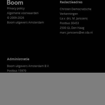
Redactieadres
Privacy policy
Christen Democratische
Algemene voorwaarden
Verkenningen
© 2009-2026
t.a.v. drs. M. Janssens
Boom uitgevers Amsterdam
Postbus 30453
2500 GL Den Haag
marc.janssens@wi.cda.nl
Administratie
Boom uitgevers Amsterdam B.V.
Postbus 15970
1001 NL Amsterdam
Nederland
088-0301000
klantenservice@boom.nl