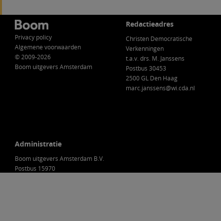
Redactieadres
Privacy policy
Christen Democratische
Algemene voorwaarden
Verkenningen
© 2009-2026
t.a.v. drs. M. Janssens
Boom uitgevers Amsterdam
Postbus 30453
2500 GL Den Haag
marc.janssens@wi.cda.nl
Administratie
Boom uitgevers Amsterdam B.V.
Postbus 15970
1001 NL Amsterdam
Nederland
088-0301000
klantenservice@boom.nl