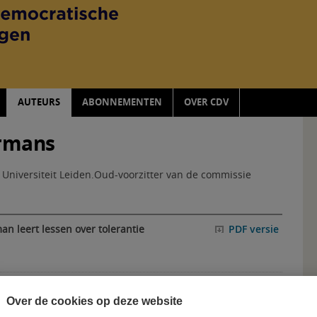
AUTEURS
ABONNEMENTEN
OVER CDV
ermans
 Universiteit Leiden.Oud-voorzitter van de commissie
n leert lessen over tolerantie
PDF versie
Over de cookies op deze website