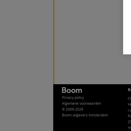
R
Privacy policy
C
Algemene voorwaarden
V
© 2009-2026
t.
Boom uitgevers Amsterdam
P
2
m