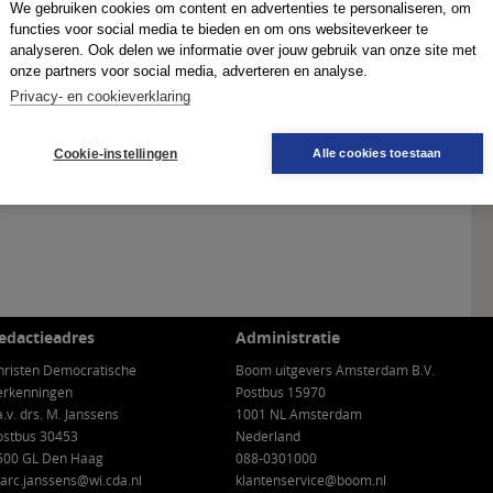
We gebruiken cookies om content en advertenties te personaliseren, om
functies voor social media te bieden en om ons websiteverkeer te
analyseren. Ook delen we informatie over jouw gebruik van onze site met
onze partners voor social media, adverteren en analyse.
Privacy- en cookieverklaring
Cookie-instellingen
Alle cookies toestaan
edactieadres
Administratie
hristen Democratische
Boom uitgevers Amsterdam B.V.
erkenningen
Postbus 15970
a.v. drs. M. Janssens
1001 NL Amsterdam
ostbus 30453
Nederland
500 GL Den Haag
088-0301000
arc.janssens@wi.cda.nl
klantenservice@boom.nl