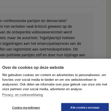
n confessionele partijen en democratie?
 in het verleden vaak kritisch geweest op de
 van de onbeperkte volkssoevereiniteit werd
teit, maar de autoriteit. Tegelijkertijd hebben
op bijgedragen aan het emancipatieproces van de
fen van legitimiteit aan overheidsoptreden. Dit
an politieke partijen zelf en door hun bijdrage aan
ocratische rechtsstaat.
Over de cookies op deze website
We gebruiken cookies om content en advertenties te personaliseren, om
functies voor social media te bieden en om ons websiteverkeer te
analyseren. Ook delen we informatie over jouw gebruik van onze site met
als PDF
onze partners voor social media, adverteren en analyse.
Privacy- en cookieverklaring
Volgende
Delen
Print
PDF
Cookie-instellingen
Alle cookies toestaan