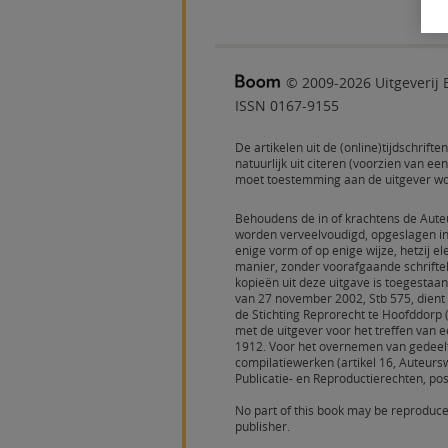
© 2009-2026 Uitgeveri
ISSN 0167-9155
De artikelen uit de (online)tijdschrift
natuurlijk uit citeren (voorzien van 
moet toestemming aan de uitgever w
Behoudens de in of krachtens de Aute
worden verveelvoudigd, opgeslagen i
enige vorm of op enige wijze, hetzij 
manier, zonder voorafgaande schrifte
kopieën uit deze uitgave is toegestaa
van 27 november 2002, Stb 575, dient
de Stichting Reprorecht te Hoofddorp
met de uitgever voor het treffen van ee
1912. Voor het overnemen van gedeelt
compilatiewerken (artikel 16, Auteurs
Publicatie- en Reproductierechten, p
No part of this book may be reproduce
publisher.