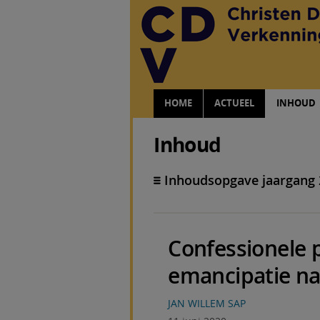
HOME
ACTUEEL
INHOUD
Inhoud
Inhoudsopgave jaargang
Confessionele p
emancipatie naa
JAN WILLEM SAP