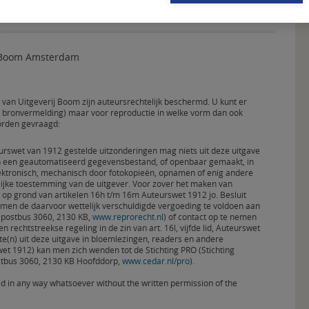
j Boom Amsterdam
en van Uitgeverij Boom zijn auteursrechtelijk beschermd. U kunt er
een bronvermelding) maar voor reproductie in welke vorm dan ook
orden gevraagd:
urswet van 1912 gestelde uitzonderingen mag niets uit deze uitgave
n een geautomatiseerd gegevensbestand, of openbaar gemaakt, in
elektronisch, mechanisch door fotokopieën, opnamen of enig andere
lijke toestemming van de uitgever. Voor zover het maken van
n op grond van artikelen 16h t/m 16m Auteurswet 1912 jo. Besluit
 men de daarvoor wettelijk verschuldigde vergoeding te voldoen aan
 (postbus 3060, 2130 KB,
www.reprorecht.nl
) of contact op te nemen
n rechtstreekse regeling in de zin van art. 16l, vijfde lid, Auteurswet
e(n) uit deze uitgave in bloemlezingen, readers en andere
wet 1912) kan men zich wenden tot de Stichting PRO (Stichting
ostbus 3060, 2130 KB Hoofddorp,
www.cedar.nl/pro
).
d in any way whatsoever without the written permission of the