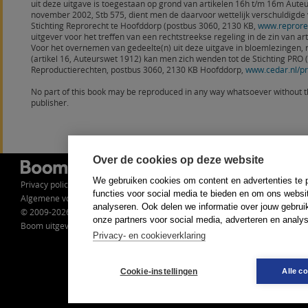
uit deze uitgave is toegestaan op grond van artikelen 16h t/m 16m Auteu
november 2002, Stb 575, dient men de daarvoor wettelijk verschuldigde
Stichting Reprorecht te Hoofddorp (postbus 3060, 2130 KB,
www.reprorec
uitgever voor het treffen van een rechtstreekse regeling in de zin van art.
Voor het overnemen van gedeelte(n) uit deze uitgave in bloemlezingen,
(artikel 16, Auteurswet 1912) kan men zich wenden tot de Stichting PRO (S
Reproductierechten, postbus 3060, 2130 KB Hoofddorp,
www.cedar.nl/p
No part of this book may be reproduced in any way whatsoever without t
publisher.
Over de cookies op deze website
Redactieadres
We gebruiken cookies om content en advertenties te 
Privacy policy
Christen Democratische
functies voor social media te bieden en om ons websi
Algemene voorwaarden
Verkenningen
analyseren. Ook delen we informatie over jouw gebrui
© 2009-2026
t.a.v. drs. M. Janssens
onze partners voor social media, adverteren en analy
Boom uitgevers Amsterdam
Postbus 30453
Privacy- en cookieverklaring
2500 GL Den Haag
marc.janssens@wi.cda.nl
Cookie-instellingen
Alle c