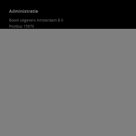
Administratie
Boom uitgevers Amsterdam B.V.
Postbus 15970
1001 NL Amsterdam
Nederland
088-0301000
klantenservice@boom.nl