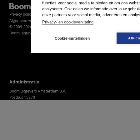
functies voor social media te bieden en om ons websi
Redactieadres
analyseren. Ook delen we informatie over jouw gebrui
Privacy policy
onze partners voor social media, adverteren en analy
Christen Democratische
Algemene voorwaarden
Verkenningen
Privacy- en cookieverklaring
© 2009-2026
t.a.v. drs. M. Janssens
Boom uitgevers Amsterdam
Postbus 30453
Cookie-instellingen
Alle c
2500 GL Den Haag
marc.janssens@wi.cda.nl
Administratie
Boom uitgevers Amsterdam B.V.
Postbus 15970
1001 NL Amsterdam
Nederland
088-0301000
klantenservice@boom.nl