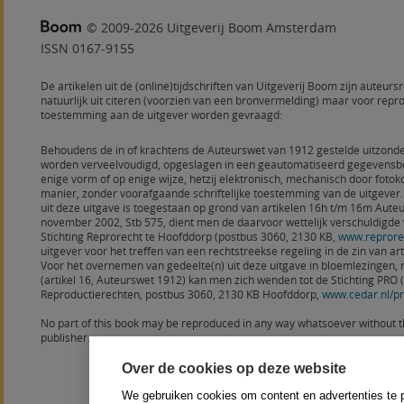
© 2009-2026 Uitgeverij Boom Amsterdam
ISSN 0167-9155
De artikelen uit de (online)tijdschriften van Uitgeverij Boom zijn auteurs
natuurlijk uit citeren (voorzien van een bronvermelding) maar voor rep
toestemming aan de uitgever worden gevraagd:
Behoudens de in of krachtens de Auteurswet van 1912 gestelde uitzonde
worden verveelvoudigd, opgeslagen in een geautomatiseerd gegevensbe
enige vorm of op enige wijze, hetzij elektronisch, mechanisch door fot
manier, zonder voorafgaande schriftelijke toestemming van de uitgever
uit deze uitgave is toegestaan op grond van artikelen 16h t/m 16m Auteu
november 2002, Stb 575, dient men de daarvoor wettelijk verschuldigde
Stichting Reprorecht te Hoofddorp (postbus 3060, 2130 KB,
www.reprorec
uitgever voor het treffen van een rechtstreekse regeling in de zin van art.
Voor het overnemen van gedeelte(n) uit deze uitgave in bloemlezingen,
(artikel 16, Auteurswet 1912) kan men zich wenden tot de Stichting PRO (S
Reproductierechten, postbus 3060, 2130 KB Hoofddorp,
www.cedar.nl/p
No part of this book may be reproduced in any way whatsoever without t
publisher.
Over de cookies op deze website
We gebruiken cookies om content en advertenties te 